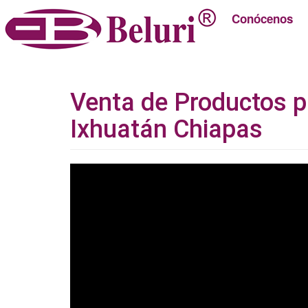
Conócenos
Venta de Productos 
Ixhuatán Chiapas