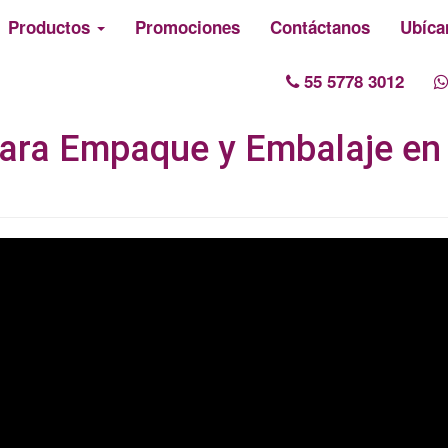
Productos
Promociones
Contáctanos
Ubíca
55 5778 3012
para Empaque y Embalaje en