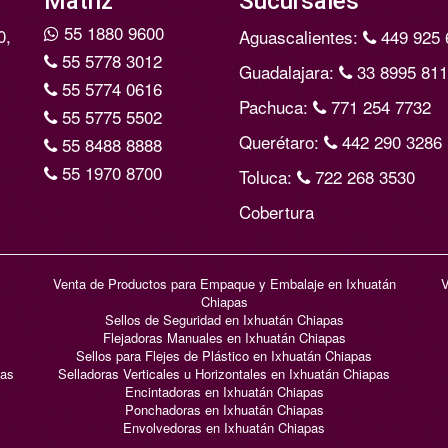
Matriz
Sucursales
55 1880 9600
0,
Aguascalientes:
449 925 
55 5778 3012
Guadalajara:
33 8995 81
55 5774 0616
Pachuca:
771 254 7732
55 5775 5502
Querétaro:
442 290 3286
55 8488 8888
55 1970 8700
Toluca:
722 268 3530
Cobertura
Venta de Productos para Empaque y Embalaje en Ixhuatán
V
Chiapas
Sellos de Seguridad en Ixhuatán Chiapas
Flejadoras Manuales en Ixhuatán Chiapas
Sellos para Flejes de Plástico en Ixhuatán Chiapas
pas
Selladoras Verticales u Horizontales en Ixhuatán Chiapas
Encintadoras en Ixhuatán Chiapas
Ponchadoras en Ixhuatán Chiapas
Envolvedoras en Ixhuatán Chiapas