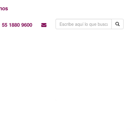
nos
55 1880 9600