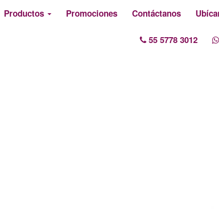
Productos
Promociones
Contáctanos
Ubíca
55 5778 3012