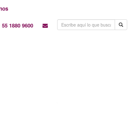
nos
55 1880 9600