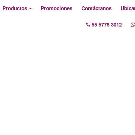
Productos
Promociones
Contáctanos
Ubíca
55 5778 3012